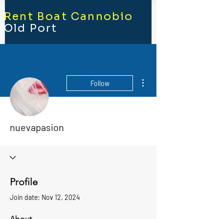
Rent Boat Cannobio
Old Port
More actions
Follow
nuevapasion
Profile
Join date: Nov 12, 2024
About