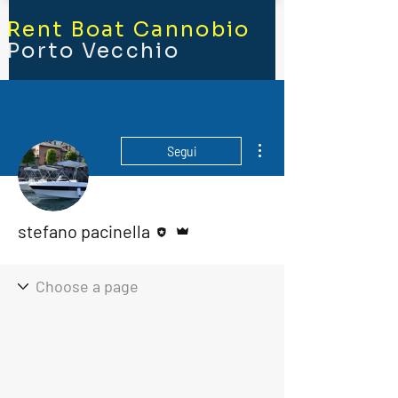
Rent Boat Cannobio
Porto Vecchio
Altre azioni
Segui
Redattore
Amministratore
stefano pacinella